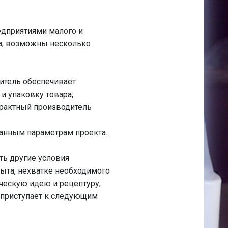
редприятиями малого и
ка, возможны несколько
дитель обеспечивает
и упаковку товара;
трактный производитель
ванным параметрам проекта.
ть другие условия
пыта, нехватке необходимого
ческую идею и рецептуру,
 приступает к следующим